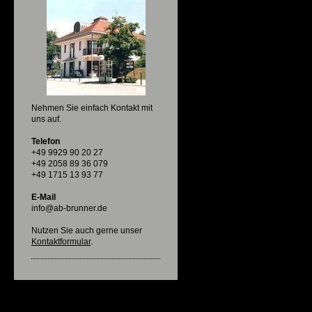
Nehmen Sie einfach Kontakt mit
uns auf.
Telefon
+49 9929 90 20 27
+49 2058 89 36 079
+49 1715 13 93 77
E-Mail
info@ab-brunner.de
Nutzen Sie auch gerne unser
Kontaktformular
.